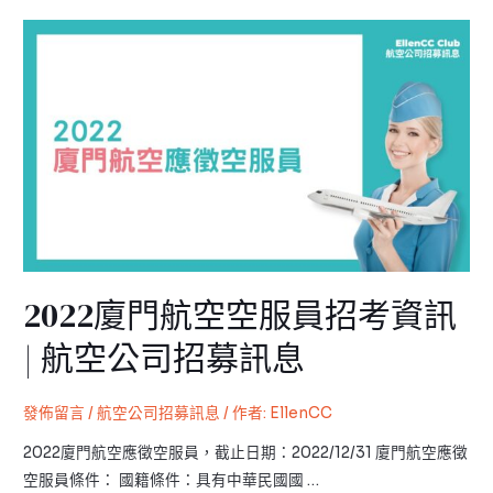
2022
廈
門
航
空
空
服
員
招
考
2022廈門航空空服員招考資訊
資
訊
| 航空公司招募訊息
|
航
發佈留言
/
航空公司招募訊息
/ 作者:
EllenCC
空
公
2022廈門航空應徵空服員，截止日期：2022/12/31 廈門航空應徵
司
空服員條件： 國籍條件：具有中華民國國 …