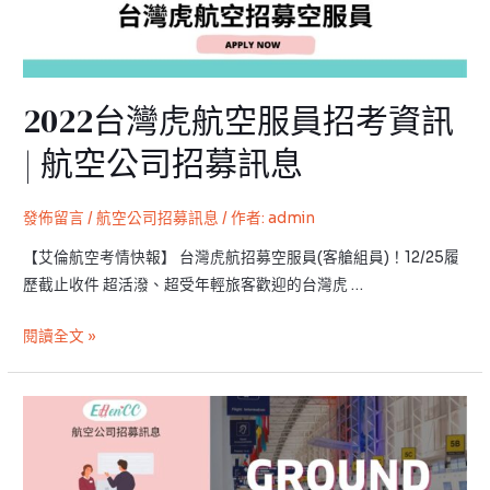
服
員
招
考
2022台灣虎航空服員招考資訊
資
訊
| 航空公司招募訊息
|
航
發佈留言
/
航空公司招募訊息
/ 作者:
admin
空
公
【艾倫航空考情快報】 台灣虎航招募空服員(客艙組員)！12/25履
司
歷截止收件 超活潑、超受年輕旅客歡迎的台灣虎 …
招
募
閱讀全文 »
訊
息
2022
中
華