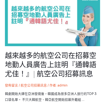
來
越
多
的
航
空
公
司
在
越來越多的航空公司在招募空
招
募
地勤人員廣告上註明『通韓語
空
尤佳！』| 航空公司招募訊息
地
勤
人
發佈留言
/
航空公司招募訊息
/ 作者:
admin
員
韓劇開始大肆在亞洲發燒後，韓國成為很多亞洲人旅行的TOP 3
廣
口袋名單。 不只大韓航空、韓亞航空開始招募外籍組 …
告