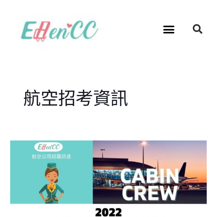
跳
至
Se
Menu
主
要
內
容
航空招考資訊
2022
台
灣
虎
航
空