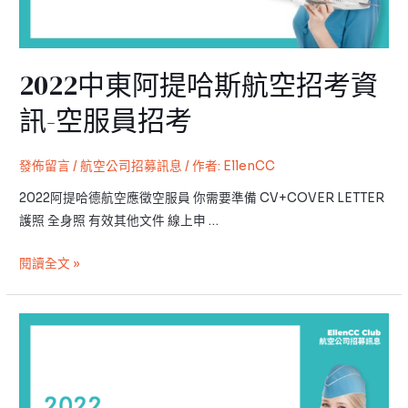
航
航
空
空
公
招
司
2022中東阿提哈斯航空招考資
考
招
資
訊-空服員招考
募
訊-
訊
空
息
發佈留言
/
航空公司招募訊息
/ 作者:
EllenCC
服
員
2022阿提哈德航空應徵空服員 你需要準備 CV+COVER LETTER
招
護照 全身照 有效其他文件 線上申 …
考
閱讀全文 »
2022
星
宇
航