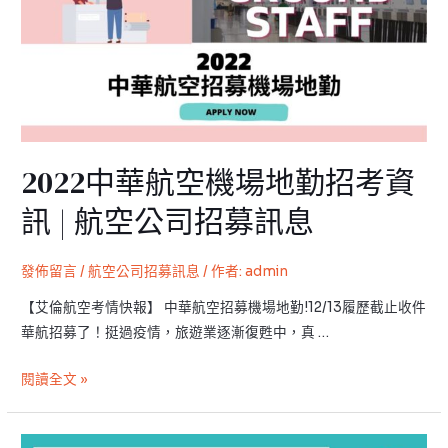
航
空
機
場
地
勤
招
2022中華航空機場地勤招考資
考
資
訊 | 航空公司招募訊息
訊
|
發佈留言
/
航空公司招募訊息
/ 作者:
admin
航
空
【艾倫航空考情快報】 中華航空招募機場地勤!12/13履歷截止收件
公
華航招募了！挺過疫情，旅遊業逐漸復甦中，真 …
司
招
閱讀全文 »
募
訊
航