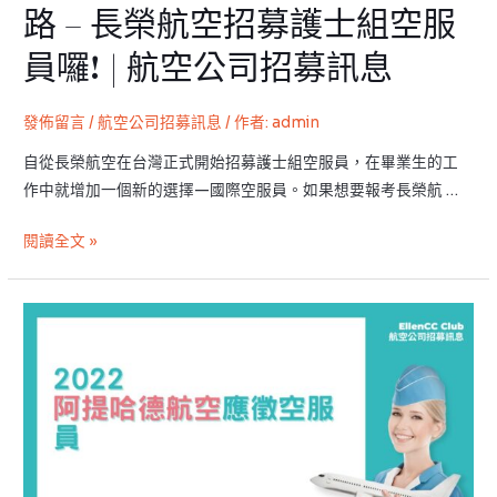
他
路 – 長榮航空招募護士組空服
出
員囉! | 航空公司招募訊息
路
–
長
發佈留言
/
航空公司招募訊息
/ 作者:
admin
榮
自從長榮航空在台灣正式開始招募護士組空服員，在畢業生的工
航
作中就增加一個新的選擇—國際空服員。如果想要報考長榮航 …
空
招
閱讀全文 »
募
護
士
2022
組
中
空
東
服
阿
員
提
囉!
哈
|
斯