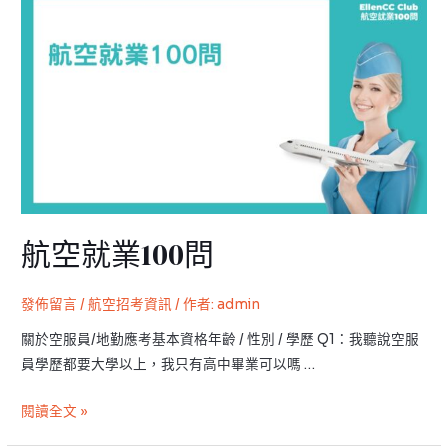
息
空
就
業
100
問
航空就業100問
發佈留言
/
航空招考資訊
/ 作者:
admin
關於空服員/地勤應考基本資格年齡 / 性別 / 學歷 Q1：我聽說空服
員學歷都要大學以上，我只有高中畢業可以嗎 …
閱讀全文 »