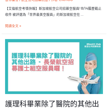
航
空
【艾倫航空考情快報】新加坡航空公司招募空服員! 8/14履歷截止
公
收件 被評選為「世界最美空服員」的新加坡航空在 …
司
招
閱讀全文 »
募
訊
護
息
理
科
畢
業
除
了
醫
院
的
護理科畢業除了醫院的其他出
其