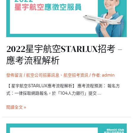
空
STARLUX
招
考
–
應
2022星宇航空STARLUX招考 –
考
流
應考流程解析
程
解
發佈留言
/
航空公司招募訊息
、
航空招考資訊
/ 作者:
admin
析
【 星宇航空STARLUX應考流程解析】 應考流程預測： 報名方
式：一律採取網路報名，於「104人力銀行」提交 …
閱讀全文 »
越