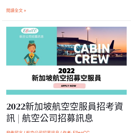
招
募
閱讀全文 »
訊
息
2022
新
加
坡
航
空
空
服
員
招
2022新加坡航空空服員招考資
考
資
訊 | 航空公司招募訊息
訊
|
發佈留言
/
航空公司招募訊息
/ 作者:
EllenCC