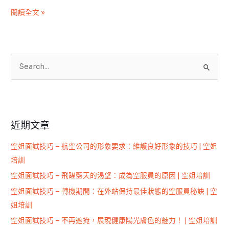
上
閱讀全文 »
註
明
『通
韓
語
搜
尤
尋
佳！』|
關
航
鍵
空
近期文章
字
公
:
司
空姐面試技巧 – 航空公司的形象要求：維護良好形象的技巧 | 空姐
招
培訓
募
空姐面試技巧 – 飛躍藍天的渴望：成為空服員的原因 | 空姐培訓
訊
空姐面試技巧 – 轉機期間：在外站保持最佳狀態的空服員秘訣 | 空
息
姐培訓
空姐面試技巧 – 不再遮掩，展現健康陽光膚色的魅力！ | 空姐培訓