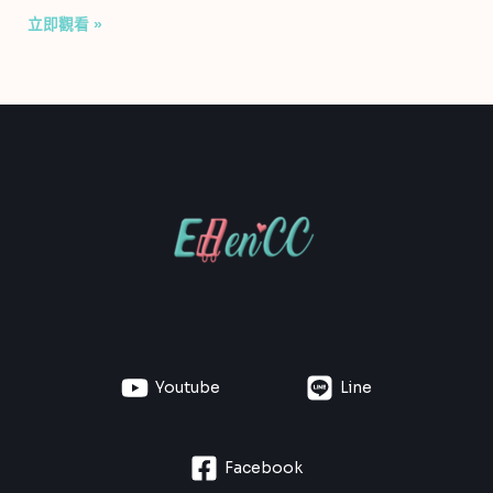
立即觀看 »
Youtube
Line
Facebook