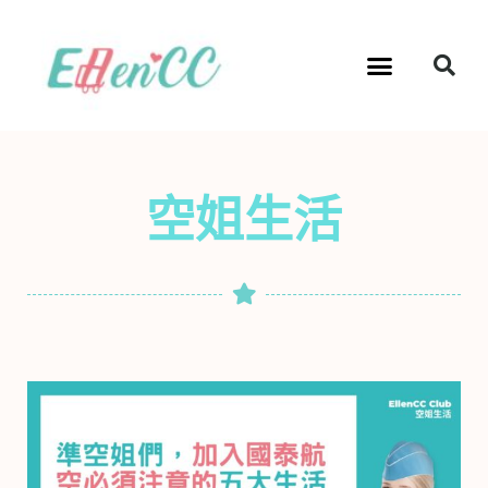
跳
至
Se
Menu
主
要
內
容
空姐生活